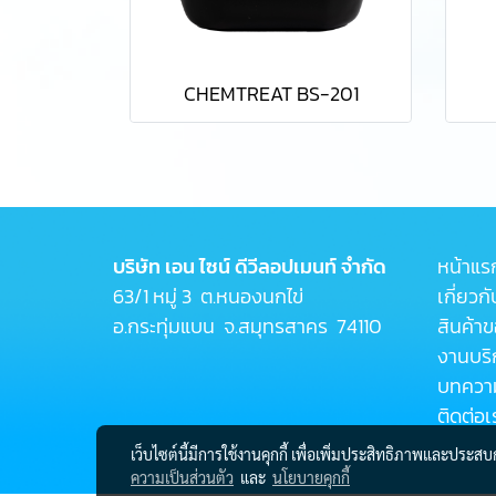
CHEMTREAT BS-201
บริษัท เอน ไซน์ ดีวีลอปเมนท์ จำกัด
หน้าแร
63/1 หมู่ 3 ต.หนองนกไข่
เกี่ยวก
อ.กระทุ่มแบน จ.สมุทรสาคร 74110
สินค้า
งานบริ
บทควา
ติดต่อเ
เว็บไซต์นี้มีการใช้งานคุกกี้ เพื่อเพิ่มประสิทธิภาพและประส
ความเป็นส่วนตัว
และ
นโยบายคุกกี้